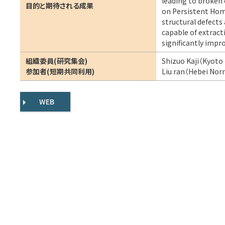
leading to broken 
目的と期待される成果
on Persistent Hom
structural defects
capable of extract
significantly impro
組織委員(研究集会)
Shizuo Kaji（Kyoto
参加者(短期共同利用)
Liu ran（Hebei Nor
WEB